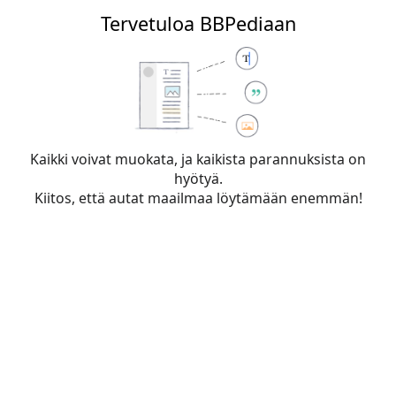
Tervetuloa BBPediaan
BBPedia
Muokataan sivua
Joni
Kaikki voivat muokata, ja kaikista parannuksista on
hyötyä.
Kiitos, että autat maailmaa löytämään enemmän!
Varoitus:
Et ole kirjautunut sisään. IP-osoitteesi tulee
näkymään julkisesti, jos teet muokkauksia. Mikäli
kirjaudut sisään
tai
luot tunnuksen
, muokkauksesi
yhdistetään käyttäjänimeesi ja saat paremman
käyttökokemuksen.