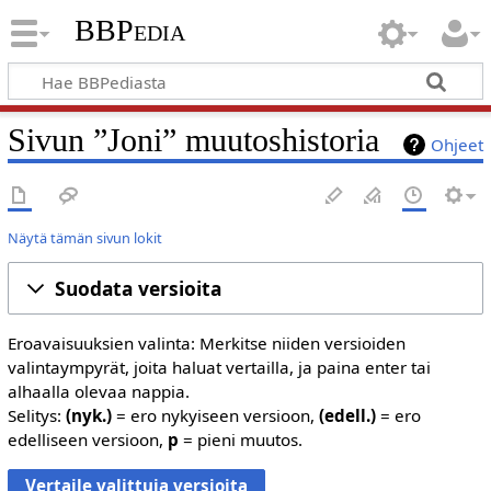
BBPedia
Sivun ”Joni” muutoshistoria
Ohjeet
Näytä tämän sivun lokit
Suodata versioita
Eroavaisuuksien valinta: Merkitse niiden versioiden
valintaympyrät, joita haluat vertailla, ja paina enter tai
alhaalla olevaa nappia.
Selitys:
(nyk.)
= ero nykyiseen versioon,
(edell.)
= ero
edelliseen versioon,
p
= pieni muutos.