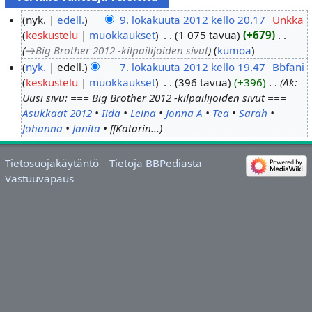
nyk.
edell.
9. lokakuuta 2012 kello 20.17
‎
Unkka
keskustelu
muokkaukset
‎
1 075 tavua
+679
‎
9
→‎Big Brother 2012 -kilpailijoiden sivut
kumoa
.
nyk.
edell.
7. lokakuuta 2012 kello 19.47
‎
Bbfani
l
keskustelu
muokkaukset
‎
396 tavua
+396
‎
Ak:
7
o
Uusi sivu: === Big Brother 2012 -kilpailijoiden sivut ===
.
k
Asukkaat 2012
•
Iida
•
Leina
•
Jonna A
•
Tea
•
Sarah
•
l
a
Johanna
•
Janita
• [[Katarin...
o
k
k
u
Tietosuojakäytäntö
Tietoja BBPediasta
a
u
Vastuuvapaus
k
t
u
a
u
2
t
0
a
1
2
2
0
1
2