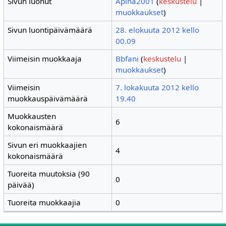
Sivun luonut
Apina2001
(
keskustelu
|
muokkaukset
)
Sivun luontipäivämäärä
28. elokuuta 2012 kello
00.09
Viimeisin muokkaaja
Bbfani
(
keskustelu
|
muokkaukset
)
Viimeisin
7. lokakuuta 2012 kello
muokkauspäivämäärä
19.40
Muokkausten
6
kokonaismäärä
Sivun eri muokkaajien
4
kokonaismäärä
Tuoreita muutoksia (90
0
päivää)
Tuoreita muokkaajia
0