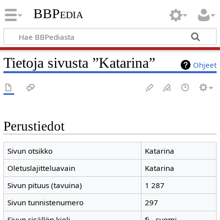
BBPedia
Tietoja sivusta ”Katarina”
Ohjeet
Perustiedot
Sivun otsikko
Katarina
Oletuslajitteluavain
Katarina
Sivun pituus (tavuina)
1 287
Sivun tunnistenumero
297
Sivun sisällön kieli
fi - suomi