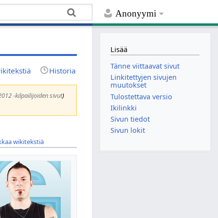
Anonyymi
Lisää
Tänne viittaavat sivut
kitekstiä
Historia
Linkitettyjen sivujen
muutokset
012 -kilpailijoiden sivut
)
Tulostettava versio
Ikilinkki
Sivun tiedot
Sivun lokit
kaa wikitekstiä