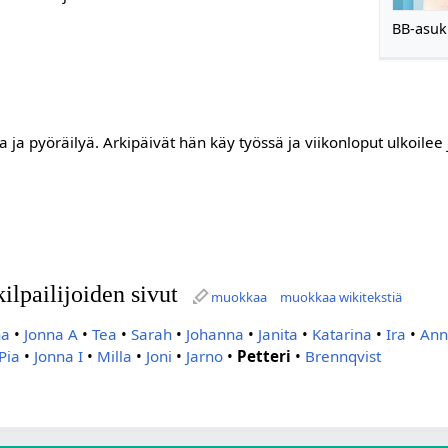
BB-asukk
 ja pyöräilyä. Arkipäivät hän käy työssä ja viikonloput ulkoilee j
ilpailijoiden sivut
muokkaa
muokkaa wikitekstiä
na
•
Jonna A
•
Tea
•
Sarah
•
Johanna
•
Janita
•
Katarina
•
Ira
•
An
Pia
•
Jonna I
•
Milla
•
Joni
•
Jarno
•
Petteri
•
Brennqvist