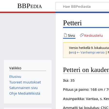
BBPedia
Petteri
Sivu
Keskustelu
Versio hetkellä 9. lokakuuta
(
ero
)
← Vanhempi versio
| 
Valikko
Petteri on kaude
Etusivu
Ikä: 35
Tuoreet muutokset
Satunnainen sivu
Pituus ja paino: 168 cm / 
Ohje MediaWikistä
Asuinpaikka: Vantaa, s. Ke
Ammatti tai koulutus: CNC