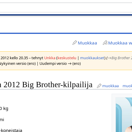
Muokkaa
Muokkaa wi
 2012 kello 20.35 – tehnyt
Unkka
(
keskustelu
|
muokkaukset
)
(
→‎Big Brother 2
Nykyinen versio (ero) | Uudempi versio → (ero)
n 2012 Big Brother-kilpailija
muokkaa
muok
70 kg
mi
-koneistaja