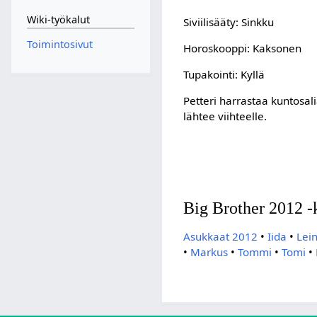
Wiki-työkalut
Siviilisääty: Sinkku
Toimintosivut
Horoskooppi: Kaksonen
Tupakointi: Kyllä
Petteri harrastaa kuntosalia
lähtee viihteelle.
Big Brother 2012 -k
Asukkaat 2012
•
Iida
•
Lei
•
Markus
•
Tommi
•
Tomi
•