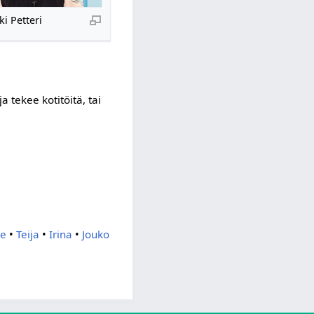
i Petteri
a tekee kotitöitä, tai
ne
•
Teija
•
Irina
•
Jouko