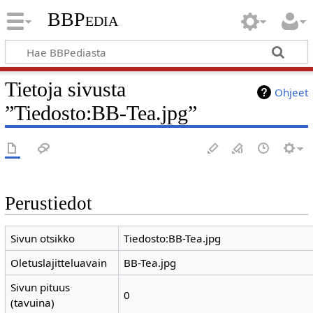
BBPedia
Tietoja sivusta
Ohjeet
”Tiedosto:BB-Tea.jpg”
Perustiedot
Sivun otsikko
Tiedosto:BB-Tea.jpg
Oletuslajitteluavain
BB-Tea.jpg
Sivun pituus
0
(tavuina)