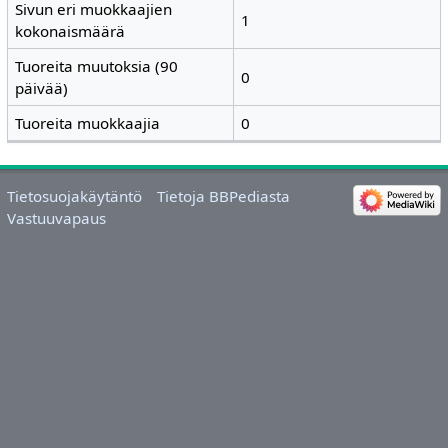
Sivun eri muokkaajien
1
kokonaismäärä
Tuoreita muutoksia (90
0
päivää)
Tuoreita muokkaajia
0
Tietosuojakäytäntö
Tietoja BBPediasta
Vastuuvapaus