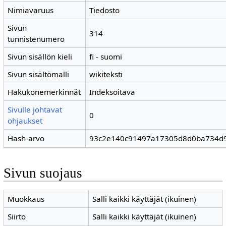
Nimiavaruus
Tiedosto
Sivun
314
tunnistenumero
Sivun sisällön kieli
fi - suomi
Sivun sisältömalli
wikiteksti
Hakukonemerkinnät
Indeksoitava
Sivulle johtavat
0
ohjaukset
Hash-arvo
93c2e140c91497a17305d8d0ba734d
Sivun suojaus
Muokkaus
Salli kaikki käyttäjät (ikuinen)
Siirto
Salli kaikki käyttäjät (ikuinen)