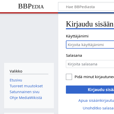
BBPedia
Kirjaudu sisään
Käyttäjänimi
Salasana
Valikko
Pidä minut kirjautun
Etusivu
Tuoreet muutokset
Kirjaudu sis
Satunnainen sivu
Ohje MediaWikistä
Apua sisäänkirjaut
Unohditko salasa