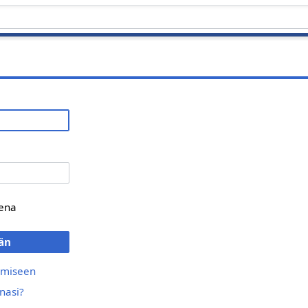
eena
ään
umiseen
nasi?