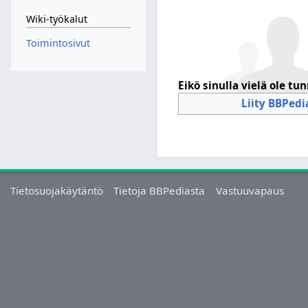
Wiki-työkalut
Toimintosivut
Eikö sinulla vielä ole tu
Liity BBPedi
Tietosuojakäytäntö
Tietoja BBPediasta
Vastuuvapaus