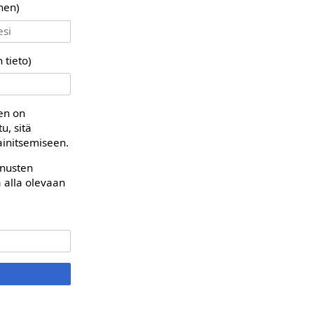
nen)
 tieto)
en on
u, sitä
ainitsemiseen.
nnusten
 alla olevaan