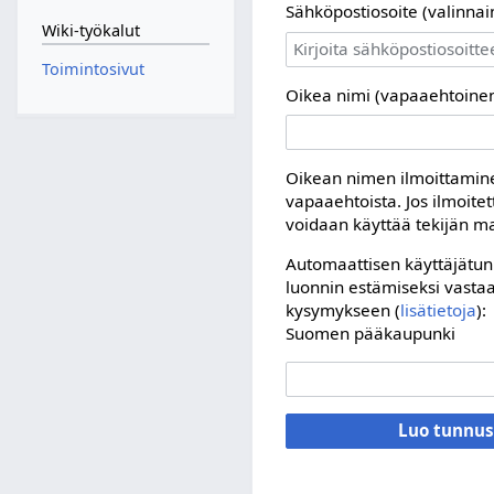
Sähköpostiosoite (valinnai
Wiki-työkalut
Toimintosivut
Oikea nimi (vapaaehtoinen
Oikean nimen ilmoittamin
vapaaehtoista. Jos ilmoitett
voidaan käyttää tekijän m
Automaattisen käyttäjätu
luonnin estämiseksi vastaa
kysymykseen (
lisätietoja
):
Suomen pääkaupunki
Luo tunnus