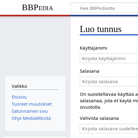
BBPedia
Luo tunnus
Käyttäjänimi
Salasana
Valikko
On suositeltavaa käyttää a
Etusivu
salasanaa, jota et käytä m
Tuoreet muutokset
sivustolla.
Satunnainen sivu
Vahvista salasana
Ohje MediaWikistä