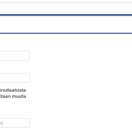
inutlaatuista
illään muulla