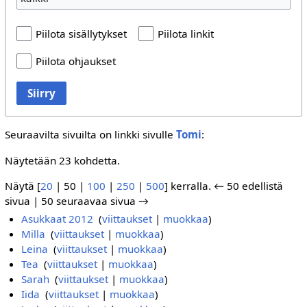
Piilota sisällytykset
Piilota linkit
Piilota ohjaukset
Siirry
Seuraavilta sivuilta on linkki sivulle
Tomi
:
Näytetään 23 kohdetta.
Näytä [
20
|
50
|
100
|
250
|
500
] kerralla.
← 50 edellistä
sivua
|
50 seuraavaa sivua →
Asukkaat 2012
‎
(
viittaukset
|
muokkaa
)
Milla
‎
(
viittaukset
|
muokkaa
)
Leina
‎
(
viittaukset
|
muokkaa
)
Tea
‎
(
viittaukset
|
muokkaa
)
Sarah
‎
(
viittaukset
|
muokkaa
)
Iida
‎
(
viittaukset
|
muokkaa
)