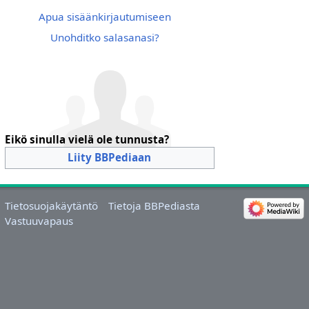
Apua sisäänkirjautumiseen
Unohditko salasanasi?
Eikö sinulla vielä ole tunnusta?
Liity BBPediaan
Tietosuojakäytäntö
Tietoja BBPediasta
Vastuuvapaus