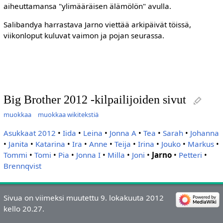
aiheuttamansa "ylimääräisen älämölön" avulla.
Salibandya harrastava Jarno viettää arkipäivät töissä,
viikonloput kuluvat vaimon ja pojan seurassa.
Big Brother 2012 -kilpailijoiden sivut
muokkaa
muokkaa wikitekstiä
Asukkaat 2012
•
Iida
•
Leina
•
Jonna A
•
Tea
•
Sarah
•
Johanna
•
Janita
•
Katarina
•
Ira
•
Anne
•
Teija
•
Irina
•
Jouko
•
Markus
•
Tommi
•
Tomi
•
Pia
•
Jonna I
•
Milla
•
Joni
•
Jarno
•
Petteri
•
Brennqvist
Sivua on viimeksi muutettu 9. lokakuuta 2012
kello 20.27.