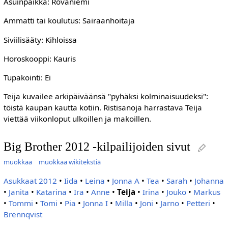
Asuinpaikka: Rovaniemi
Ammatti tai koulutus: Sairaanhoitaja
Siviilisääty: Kihloissa
Horoskooppi: Kauris
Tupakointi: Ei
Teija kuvailee arkipäiväänsä "pyhäksi kolminaisuudeksi":
töistä kaupan kautta kotiin. Ristisanoja harrastava Teija
viettää viikonloput ulkoillen ja makoillen.
Big Brother 2012 -kilpailijoiden sivut
muokkaa
muokkaa wikitekstiä
Asukkaat 2012
•
Iida
•
Leina
•
Jonna A
•
Tea
•
Sarah
•
Johanna
•
Janita
•
Katarina
•
Ira
•
Anne
•
Teija
•
Irina
•
Jouko
•
Markus
•
Tommi
•
Tomi
•
Pia
•
Jonna I
•
Milla
•
Joni
•
Jarno
•
Petteri
•
Brennqvist